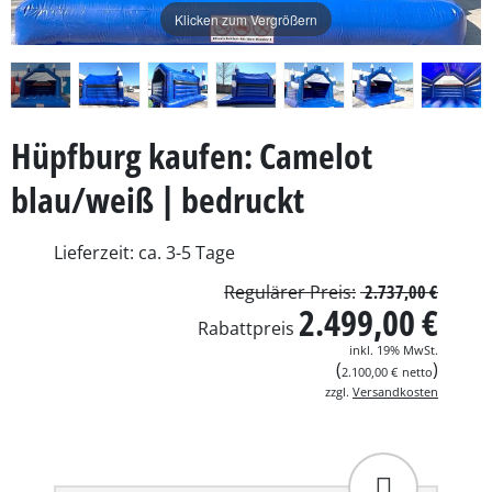
Klicken zum Vergrößern
Hüpfburg kaufen: Camelot
blau/weiß | bedruckt
Lieferzeit: ca. 3-5 Tage
Regulärer Preis:
2.737,00 €
2.499,00 €
Rabattpreis
inkl. 19% MwSt.
2.100,00 €
netto
zzgl.
Versandkosten