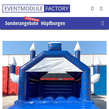
Rating
EVENTMODULE
FACTORY
4.9
based
on
Sonderangebote
Hüpfburgen
120